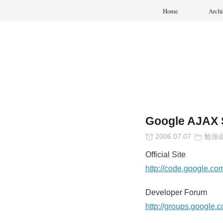
Home
Archi
Google AJAX 
2006.07.07
勉強
Official Site
http://code.google.co
Developer Forum
http://groups.google