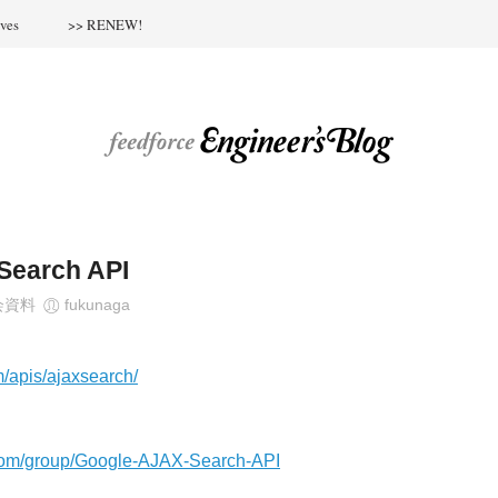
ves
>> RENEW!
Search API
会資料
fukunaga
m/apis/ajaxsearch/
.com/group/Google-AJAX-Search-API