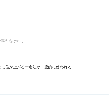
会資料
yanagi
とに位が上がる十進法が一般的に使われる。