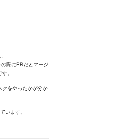
ん。
の際にPRだとマージ
です。
タスクをやったかが分か
しています。