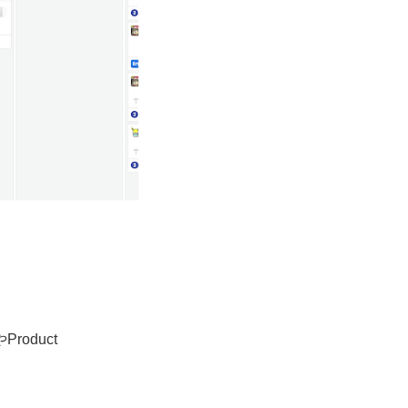
oduct