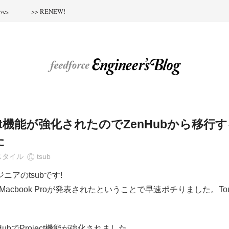
ves
>> RENEW!
roject機能が強化されたのでZenHubから移行
た
スタイル
tsub
ニアのtsubです!
Macbook Proが発表されたということで早速ポチりました。Tou
。
ubでProject機能が強化されました。