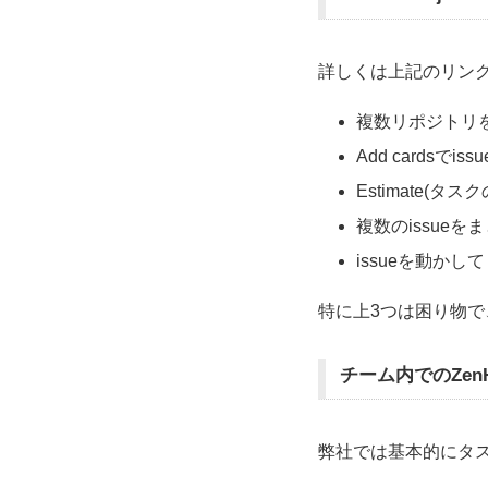
詳しくは上記のリン
複数リポジトリを
Add cardsで
Estimate(
複数のissueを
issueを動かし
特に上3つは困り物で
チーム内でのZen
弊社では基本的にタス