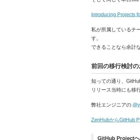
Introducing Projects f
私が所属しているチームで
す。
できることなら余計な
前回の移行検討の
知っての通り、GitH
リリース当時にも移
弊社エンジニアの
@y
ZenHubからGitHub
GitHub Proj