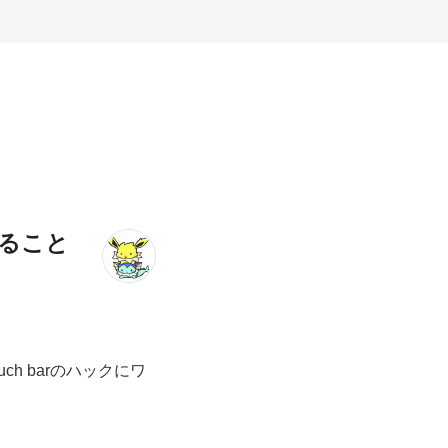
すること
ch barのハックにワ