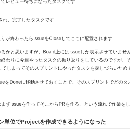
してレビュー待ちになったタスクです
され、完了したタスクです
りが終わったらissueをCloseしてここに配置されます
るかと思いますが、Board上にはissueしか表示させていませ
の終わりに今週やったタスクの振り返りをしているのですが、そ
移動してしまってそのスプリントにやったタスクを探しづらいため
ssueをDoneに移動させておくことで、そのスプリントでどの
まずissueを作ってそこからPRを作る、という流れで作業を
単位でProjectを作成できるようになった