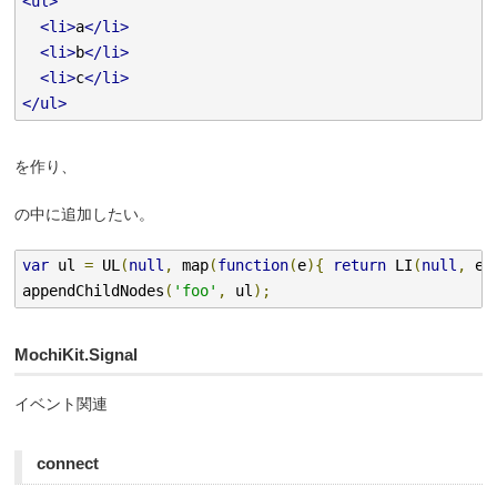
<ul>
<li>
a
</li>
<li>
b
</li>
<li>
c
</li>
</ul>
を作り、
の中に追加したい。
var
 ul 
=
 UL
(
null
,
 map
(
function
(
e
){
return
 LI
(
null
,
 e
)
appendChildNodes
(
'foo'
,
 ul
);
MochiKit.Signal
イベント関連
connect