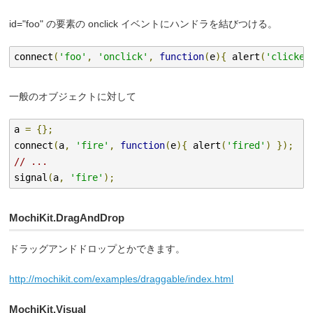
id="foo" の要素の onclick イベントにハンドラを結びつける。
connect
(
'foo'
,
'onclick'
,
function
(
e
){
 alert
(
'clicked
一般のオブジェクトに対して
a 
=
{};
connect
(
a
,
'fire'
,
function
(
e
){
 alert
(
'fired'
)
});
// ...
signal
(
a
,
'fire'
);
MochiKit.DragAndDrop
ドラッグアンドドロップとかできます。
http://mochikit.com/examples/draggable/index.html
MochiKit.Visual