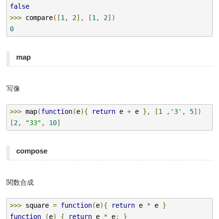
false
>>>
 compare
([
1
,
2
],
[
1
,
2
])
0
map
写像
>>>
 map
(
function
(
e
){
return
 e 
+
 e 
},
[
1
,
'3'
,
5
])
[
2
,
"33"
,
10
]
compose
関数合成
>>>
 square 
=
function
(
e
){
return
 e 
*
 e 
}
function
(
e
)
{
return
 e 
*
 e
;
}