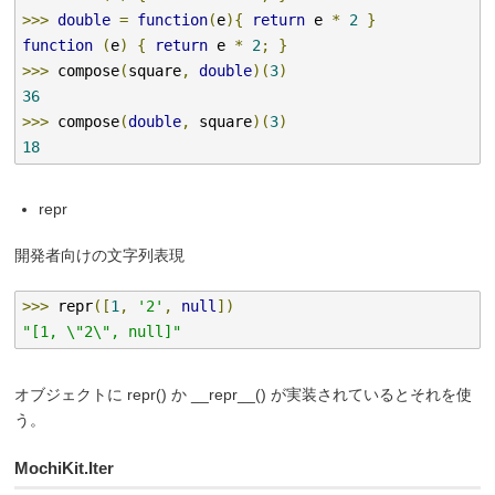
>>>
double
=
function
(
e
){
return
 e 
*
2
}
function
(
e
)
{
return
 e 
*
2
;
}
>>>
 compose
(
square
,
double
)(
3
)
36
>>>
 compose
(
double
,
 square
)(
3
)
18
repr
開発者向けの文字列表現
>>>
 repr
([
1
,
'2'
,
null
])
"[1, \"2\", null]"
オブジェクトに repr() か __repr__() が実装されているとそれを使
う。
MochiKit.Iter