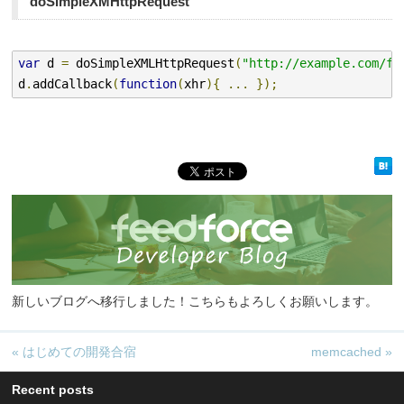
doSimpleXMHttpRequest
var
 d 
=
 doSimpleXMLHttpRequest
(
"http://example.com/fo
d
.
addCallback
(
function
(
xhr
){
...
});
新しいブログへ移行しました！こちらもよろしくお願いします。
«
はじめての開発合宿
memcached
»
Recent posts