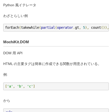
Python 風イテレータ
わざとらしい例
forEach
(
takewhile
(
partial
(
operator
.
gt
,
5
),
 count
()),
MochiKit.DOM
DOM 用 API
HTML の主要タグは簡単に作成できる関数が用意されている。
例:
[
'a'
,
'b'
,
'c'
]
から