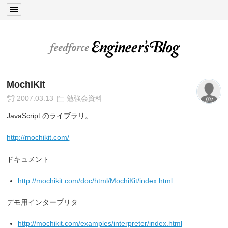
MochiKit
2007.03.13
勉強会資料
JavaScript のライブラリ。
http://mochikit.com/
ドキュメント
http://mochikit.com/doc/html/MochiKit/index.html
デモ用インタープリタ
http://mochikit.com/examples/interpreter/index.html